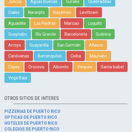
Juncos
Aguas Buenas
Gurabo
Quebradillas
Ciales
Naranjito
Bayamón
Levittown
Aguadilla
Las Piedras
Maricao
Luquillo
Guaynabo
Río Grande
Barceloneta
Guánica
Arroyo
Guayanilla
San Germán
Añasco
Canóvanas
Barranquitas
Ceiba
Maunabo
Cayey
Orocovis
Aibonito
Vieques
Santa Isabel
Vega Baja
OTROS SITIOS DE INTERES
PIZZERIAS DE PUERTO RICO
OPTICAS DE PUERTO RICO
HOTELES DE PUERTO RICO
COLEGIOS DE PUERTO RICO