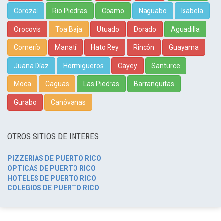
Corozal
Rio Piedras
Coamo
Naguabo
Isabela
Orocovis
Toa Baja
Utuado
Dorado
Aguadilla
Comerío
Manatí
Hato Rey
Rincón
Guayama
Juana Díaz
Hormigueros
Cayey
Santurce
Moca
Caguas
Las Piedras
Barranquitas
Gurabo
Canóvanas
OTROS SITIOS DE INTERES
PIZZERIAS DE PUERTO RICO
OPTICAS DE PUERTO RICO
HOTELES DE PUERTO RICO
COLEGIOS DE PUERTO RICO