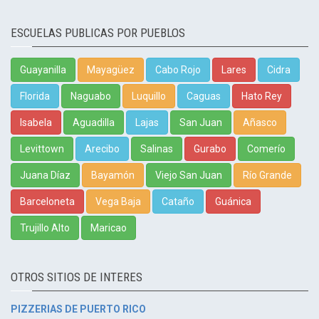
ESCUELAS PUBLICAS POR PUEBLOS
Guayanilla
Mayagüez
Cabo Rojo
Lares
Cidra
Florida
Naguabo
Luquillo
Caguas
Hato Rey
Isabela
Aguadilla
Lajas
San Juan
Añasco
Levittown
Arecibo
Salinas
Gurabo
Comerío
Juana Díaz
Bayamón
Viejo San Juan
Río Grande
Barceloneta
Vega Baja
Cataño
Guánica
Trujillo Alto
Maricao
OTROS SITIOS DE INTERES
PIZZERIAS DE PUERTO RICO