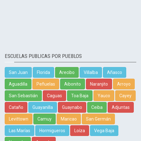
ESCUELAS PUBLICAS POR PUEBLOS
San Juan
Florida
Arecibo
Villalba
Añasco
Aguadilla
Peñuelas
Aibonito
Naranjito
Arroyo
San Sebastián
Caguas
Toa Baja
Yauco
Cayey
Cataño
Guayanilla
Guaynabo
Ceiba
Adjuntas
Levittown
Camuy
Maricao
San Germán
Las Marías
Hormigueros
Loíza
Vega Baja