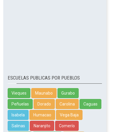
ESCUELAS PUBLICAS POR PUEBLOS
Vieques
Maunabo
Gurabo
Peñuelas
Dorado
Carolina
Caguas
Isabela
Humacao
Vega Baja
Salinas
Naranjito
Comerío