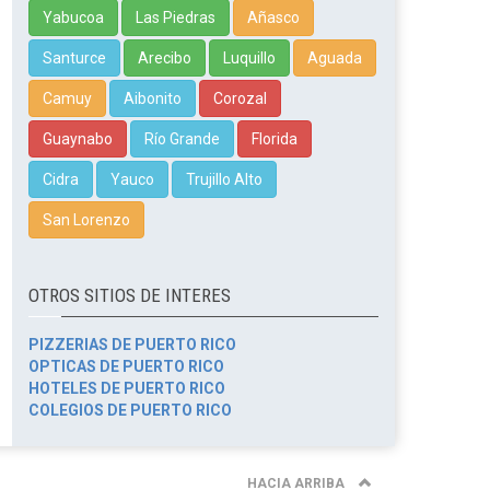
Yabucoa
Las Piedras
Añasco
Santurce
Arecibo
Luquillo
Aguada
Camuy
Aibonito
Corozal
Guaynabo
Río Grande
Florida
Cidra
Yauco
Trujillo Alto
San Lorenzo
OTROS SITIOS DE INTERES
PIZZERIAS DE PUERTO RICO
OPTICAS DE PUERTO RICO
HOTELES DE PUERTO RICO
COLEGIOS DE PUERTO RICO
HACIA ARRIBA