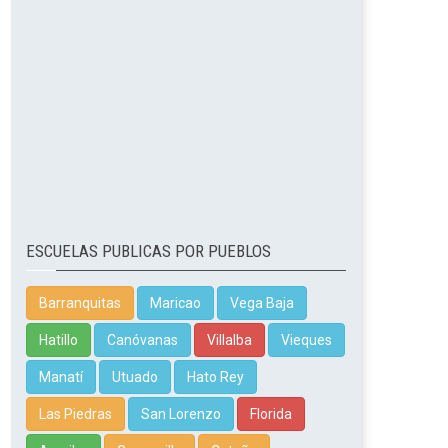
ESCUELAS PUBLICAS POR PUEBLOS
Barranquitas
Maricao
Vega Baja
Hatillo
Canóvanas
Villalba
Vieques
Manatí
Utuado
Hato Rey
Las Piedras
San Lorenzo
Florida