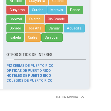
Arecibo
Guayanilla
Cataño
Guayama
Gurabo
Morovis
Ponce
Corozal
Fajardo
Río Grande
Dorado
Toa Alta
Camuy
Aguadilla
Isabela
Ciales
San Juan
OTROS SITIOS DE INTERES
PIZZERIAS DE PUERTO RICO
OPTICAS DE PUERTO RICO
HOTELES DE PUERTO RICO
COLEGIOS DE PUERTO RICO
HACIA ARRIBA