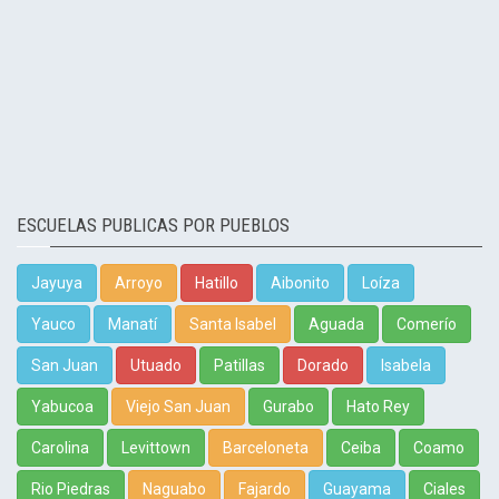
ESCUELAS PUBLICAS POR PUEBLOS
Jayuya
Arroyo
Hatillo
Aibonito
Loíza
Yauco
Manatí
Santa Isabel
Aguada
Comerío
San Juan
Utuado
Patillas
Dorado
Isabela
Yabucoa
Viejo San Juan
Gurabo
Hato Rey
Carolina
Levittown
Barceloneta
Ceiba
Coamo
Rio Piedras
Naguabo
Fajardo
Guayama
Ciales