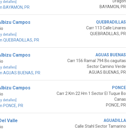
Dragon
 y detalles]
BAYAMON, PR
en BAYAMON, PR
Albizu Campos
QUEBRADILLAS
Carr 113 Calle Linares
io
QUEBRADILLAS, PR
 y detalles]
en QUEBRADILLAS, PR
Albizu Campos
AGUAS BUENAS
Carr 156 Ramal 794 Bo.caguitas
io
Sector Camino Verde
 y detalles]
AGUAS BUENAS, PR
 en AGUAS BUENAS, PR
Albizu Campos
PONCE
Carr 2 Km 22 Hm 1 Sector El Tuque Bo
io
Canas
 y detalles]
PONCE, PR
en PONCE, PR
Del Valle
AGUADILLA
Calle Stahl Sector Tamarino
io