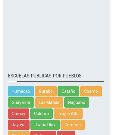
ESCUELAS PUBLICAS POR PUEBLOS
Humacao
Gurabo
Cataño
Coamo
Guayama
Las Marías
Naguabo
Camuy
Culebra
Trujillo Alto
Jayuya
Juana Díaz
Comerío