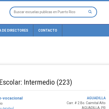
A DE DIRECTORES
CONTACTO
Escolar: Intermedio (223)
e-vocacional
AGUADILLA
Carr. # 2 Bo. Caimital Alto
io
AGUADILLA, PR
 y detalles]