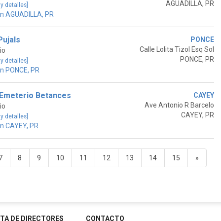
AGUADILLA, PR
 y detalles]
en AGUADILLA, PR
Pujals
PONCE
Calle Lolita Tizol Esq Sol
io
PONCE, PR
 y detalles]
en PONCE, PR
Emeterio Betances
CAYEY
Ave Antonio R Barcelo
io
CAYEY, PR
 y detalles]
en CAYEY, PR
7
8
9
10
11
12
13
14
15
»
STA DE DIRECTORES
CONTACTO