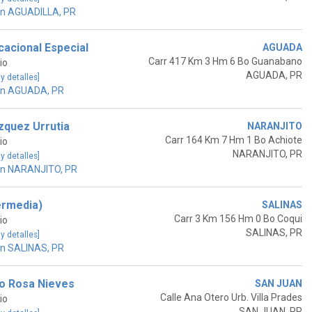
en AGUADILLA, PR
acional Especial
AGUADA
Carr 417 Km 3 Hm 6 Bo Guanabano
io
AGUADA, PR
 y detalles]
en AGUADA, PR
zquez Urrutia
NARANJITO
Carr 164 Km 7 Hm 1 Bo Achiote
io
NARANJITO, PR
 y detalles]
en NARANJITO, PR
ermedia)
SALINAS
Carr 3 Km 156 Hm 0 Bo Coqui
io
SALINAS, PR
 y detalles]
en SALINAS, PR
o Rosa Nieves
SAN JUAN
Calle Ana Otero Urb. Villa Prades
io
SAN JUAN, PR