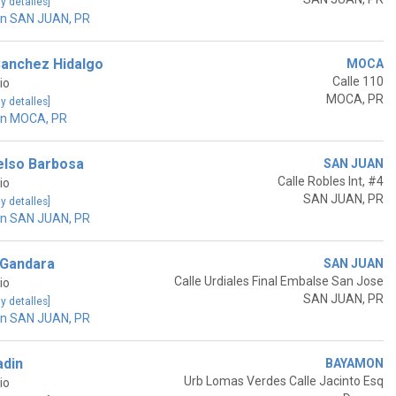
 y detalles]
en SAN JUAN, PR
Sanchez Hidalgo
MOCA
Calle 110
io
MOCA, PR
 y detalles]
en MOCA, PR
elso Barbosa
SAN JUAN
Calle Robles Int, #4
io
SAN JUAN, PR
 y detalles]
en SAN JUAN, PR
 Gandara
SAN JUAN
Calle Urdiales Final Embalse San Jose
io
SAN JUAN, PR
 y detalles]
en SAN JUAN, PR
adin
BAYAMON
Urb Lomas Verdes Calle Jacinto Esq
io