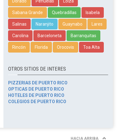
Dorado
Peñuelas
Loíza
Sabana Grande
Quebradillas
Isabela
Salinas
Naranjito
Guaynabo
Lares
Carolina
Barceloneta
Barranquitas
Rincón
Florida
Orocovis
Toa Alta
OTROS SITIOS DE INTERES
PIZZERIAS DE PUERTO RICO
OPTICAS DE PUERTO RICO
HOTELES DE PUERTO RICO
COLEGIOS DE PUERTO RICO
HACIA ARRIBA