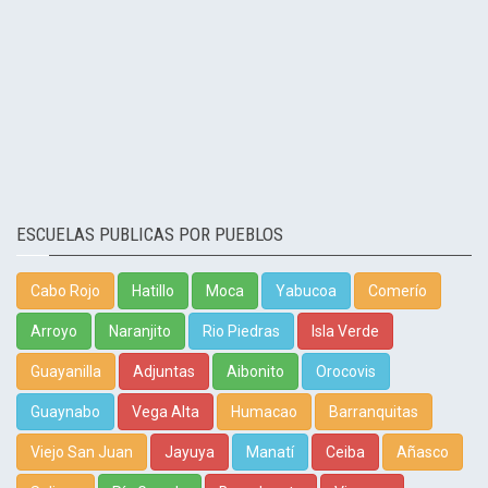
ESCUELAS PUBLICAS POR PUEBLOS
Cabo Rojo
Hatillo
Moca
Yabucoa
Comerío
Arroyo
Naranjito
Rio Piedras
Isla Verde
Guayanilla
Adjuntas
Aibonito
Orocovis
Guaynabo
Vega Alta
Humacao
Barranquitas
Viejo San Juan
Jayuya
Manatí
Ceiba
Añasco