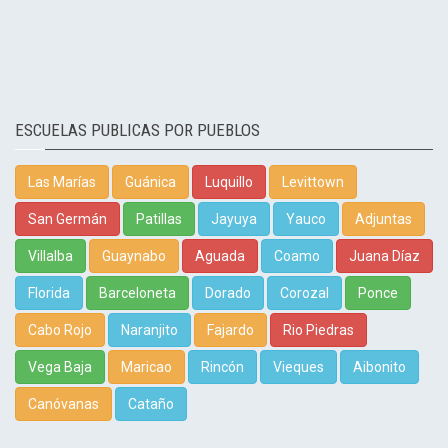
ESCUELAS PUBLICAS POR PUEBLOS
Las Marías
Guánica
Luquillo
Levittown
San Germán
Patillas
Jayuya
Yauco
Adjuntas
Villalba
Guaynabo
Aguada
Coamo
Juana Díaz
Florida
Barceloneta
Dorado
Corozal
Ponce
Cabo Rojo
Naranjito
Fajardo
Rio Piedras
Vega Baja
Maricao
Rincón
Vieques
Aibonito
Canóvanas
Cataño