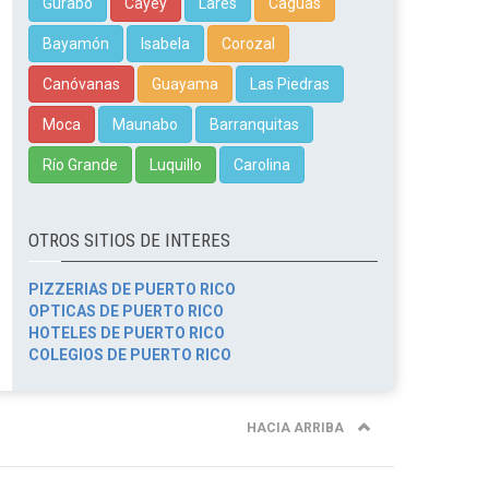
Gurabo
Cayey
Lares
Caguas
Bayamón
Isabela
Corozal
Canóvanas
Guayama
Las Piedras
Moca
Maunabo
Barranquitas
Río Grande
Luquillo
Carolina
OTROS SITIOS DE INTERES
PIZZERIAS DE PUERTO RICO
OPTICAS DE PUERTO RICO
HOTELES DE PUERTO RICO
COLEGIOS DE PUERTO RICO
HACIA ARRIBA