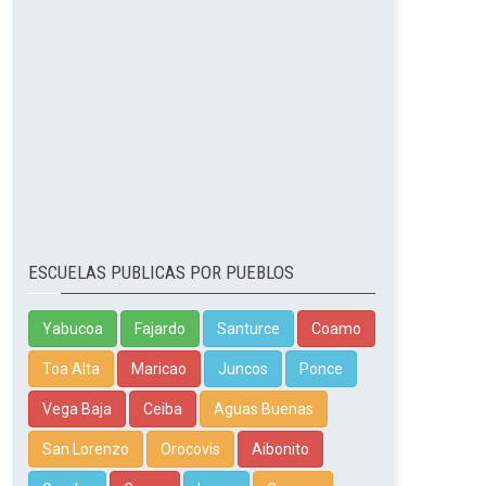
ESCUELAS PUBLICAS POR PUEBLOS
Yabucoa
Fajardo
Santurce
Coamo
Toa Alta
Maricao
Juncos
Ponce
Vega Baja
Ceiba
Aguas Buenas
San Lorenzo
Orocovis
Aibonito