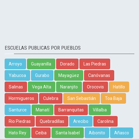
ESCUELAS PUBLICAS POR PUEBLOS
Arroyo
Guayanilla
Dorado
Las Piedras
Yabucoa
Gurabo
Mayagüez
Canóvanas
Salinas
Vega Alta
Naranjito
Orocovis
Hatillo
Hormigueros
Culebra
San Sebastián
Toa Baja
Santurce
Manatí
Barranquitas
Villalba
Rio Piedras
Quebradillas
Arecibo
Carolina
Hato Rey
Ceiba
Santa Isabel
Aibonito
Añasco