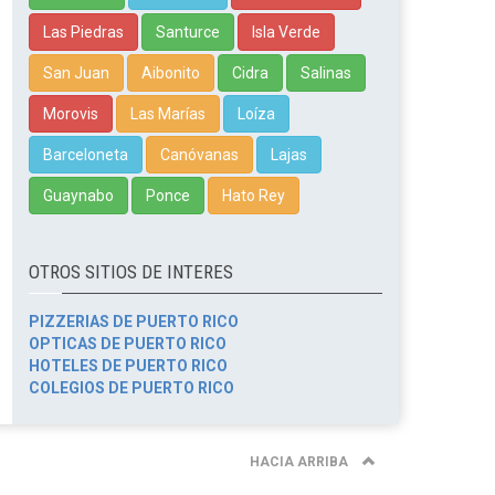
Las Piedras
Santurce
Isla Verde
San Juan
Aibonito
Cidra
Salinas
Morovis
Las Marías
Loíza
Barceloneta
Canóvanas
Lajas
Guaynabo
Ponce
Hato Rey
OTROS SITIOS DE INTERES
PIZZERIAS DE PUERTO RICO
OPTICAS DE PUERTO RICO
HOTELES DE PUERTO RICO
COLEGIOS DE PUERTO RICO
HACIA ARRIBA