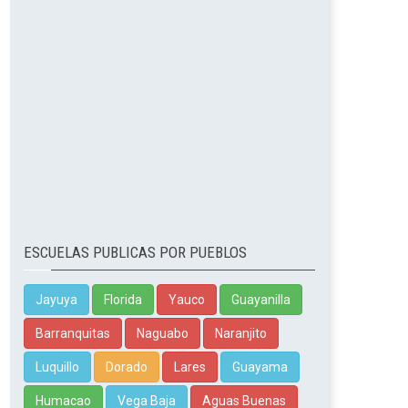
ESCUELAS PUBLICAS POR PUEBLOS
Jayuya
Florida
Yauco
Guayanilla
Barranquitas
Naguabo
Naranjito
Luquillo
Dorado
Lares
Guayama
Humacao
Vega Baja
Aguas Buenas