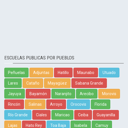
ESCUELAS PUBLICAS POR PUEBLOS
Peñuelas
Adjuntas
Hatillo
Maunabo
Utuado
Lares
Cataño
Mayagüez
Sabana Grande
Jayuya
Bayamón
Naranjito
Arecibo
Morovis
Rincón
Salinas
Arroyo
Orocovis
Florida
Río Grande
Ciales
Maricao
Ceiba
Guayanilla
Lajas
Hato Rey
Toa Baja
Isabela
Camuy