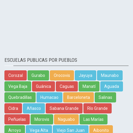
ESCUELAS PUBLICAS POR PUEBLOS
Corozal
Gurabo
Orocovis
Jayuya
Maunabo
Vega Baja
Guánica
Caguas
Manatí
Aguada
Quebradillas
Humacao
Barceloneta
Salinas
Cidra
Añasco
Sabana Grande
Río Grande
Peñuelas
Morovis
Naguabo
Las Marías
Arroyo
Vega Alta
Viejo San Juan
Aibonito