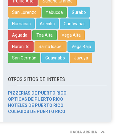
Trujillo Alto
Sabana Grande
San Lorenzo
Yabucoa
Gurabo
Humacao
Arecibo
Canóvanas
Aguada
Toa Alta
Vega Alta
Naranjito
Santa Isabel
Vega Baja
San Germán
Guaynabo
Jayuya
OTROS SITIOS DE INTERES
PIZZERIAS DE PUERTO RICO
OPTICAS DE PUERTO RICO
HOTELES DE PUERTO RICO
COLEGIOS DE PUERTO RICO
HACIA ARRIBA