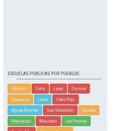
ESCUELAS PUBLICAS POR PUEBLOS
Aibonito
Cidra
Lajas
Corozal
Guayama
Loíza
Cabo Rojo
Aguas Buenas
San Sebastián
Utuado
Mayagüez
Maunabo
Las Piedras