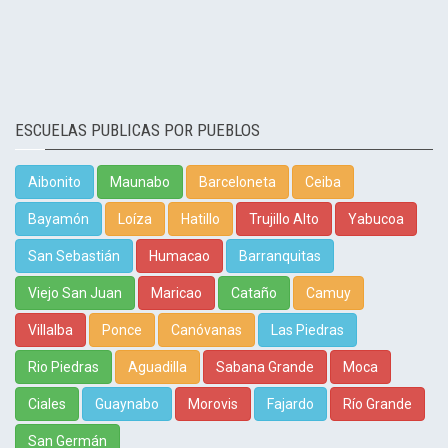
ESCUELAS PUBLICAS POR PUEBLOS
Aibonito
Maunabo
Barceloneta
Ceiba
Bayamón
Loíza
Hatillo
Trujillo Alto
Yabucoa
San Sebastián
Humacao
Barranquitas
Viejo San Juan
Maricao
Cataño
Camuy
Villalba
Ponce
Canóvanas
Las Piedras
Rio Piedras
Aguadilla
Sabana Grande
Moca
Ciales
Guaynabo
Morovis
Fajardo
Río Grande
San Germán