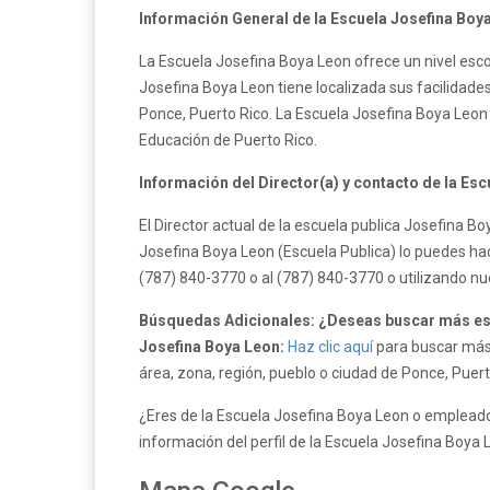
Información General de la Escuela Josefina Boy
La Escuela Josefina Boya Leon ofrece un nivel esco
Josefina Boya Leon tiene localizada sus facilidade
Ponce, Puerto Rico. La Escuela Josefina Boya Leon
Educación de Puerto Rico.
Información del Director(a) y contacto de la Es
El Director actual de la escuela publica Josefina B
Josefina Boya Leon (Escuela Publica) lo puedes hac
(787) 840-3770 o al (787) 840-3770 o utilizando n
Búsquedas Adicionales: ¿Deseas buscar más esc
Josefina Boya Leon:
Haz clic aquí
para buscar más 
área, zona, región, pueblo o ciudad de Ponce, Puert
¿Eres de la Escuela Josefina Boya Leon o empleado 
información del perfil de la Escuela Josefina Boya