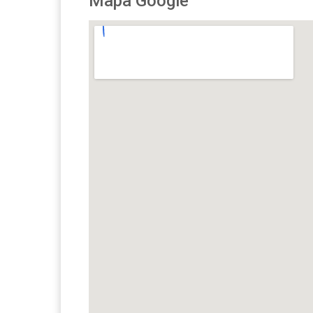
Mapa Google