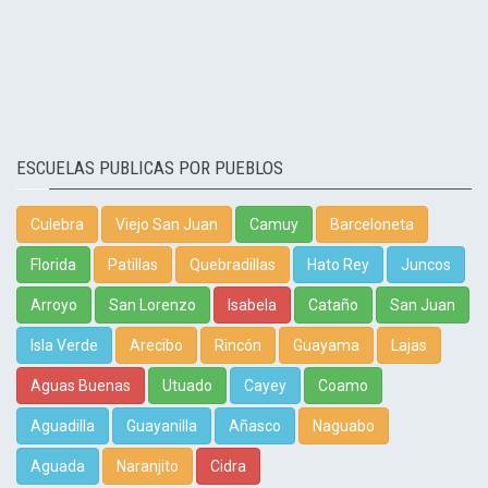
ESCUELAS PUBLICAS POR PUEBLOS
Culebra
Viejo San Juan
Camuy
Barceloneta
Florida
Patillas
Quebradillas
Hato Rey
Juncos
Arroyo
San Lorenzo
Isabela
Cataño
San Juan
Isla Verde
Arecibo
Rincón
Guayama
Lajas
Aguas Buenas
Utuado
Cayey
Coamo
Aguadilla
Guayanilla
Añasco
Naguabo
Aguada
Naranjito
Cidra