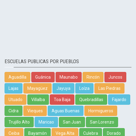
ESCUELAS PUBLICAS POR PUEBLOS
Aguadilla
Guánica
Maunabo
Rincón
Juncos
Lajas
Mayagüez
Jayuya
Loíza
Las Piedras
Utuado
Villalba
Toa Baja
Quebradillas
Fajardo
Cidra
Vieques
Aguas Buenas
Hormigueros
Trujillo Alto
Maricao
San Juan
San Lorenzo
Ceiba
Bayamón
Vega Alta
Culebra
Dorado