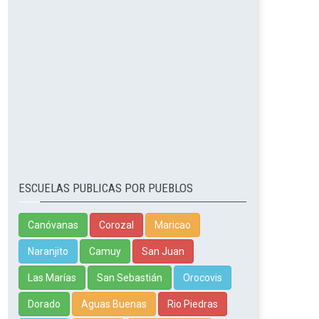
ESCUELAS PUBLICAS POR PUEBLOS
Canóvanas
Corozal
Maricao
Naranjito
Camuy
San Juan
Las Marías
San Sebastián
Orocovis
Dorado
Aguas Buenas
Rio Piedras