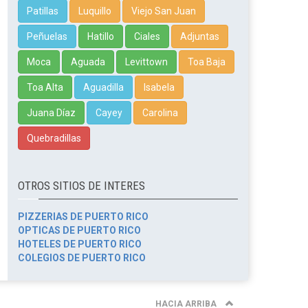
Patillas
Luquillo
Viejo San Juan
Peñuelas
Hatillo
Ciales
Adjuntas
Moca
Aguada
Levittown
Toa Baja
Toa Alta
Aguadilla
Isabela
Juana Díaz
Cayey
Carolina
Quebradillas
OTROS SITIOS DE INTERES
PIZZERIAS DE PUERTO RICO
OPTICAS DE PUERTO RICO
HOTELES DE PUERTO RICO
COLEGIOS DE PUERTO RICO
HACIA ARRIBA