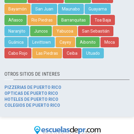
Bayamón
San Juan
Maunabo
Guayama
Añasco
Rio Piedras
Barranquitas
Toa Baja
Naranjito
Juncos
Yabucoa
San Sebastián
Guánica
Levittown
Cayey
Aibonito
Moca
Cabo Rojo
Las Piedras
Ceiba
Utuado
OTROS SITIOS DE INTERES
PIZZERIAS DE PUERTO RICO
OPTICAS DE PUERTO RICO
HOTELES DE PUERTO RICO
COLEGIOS DE PUERTO RICO