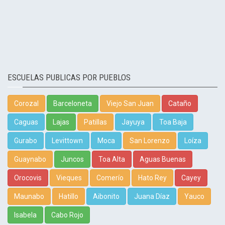
ESCUELAS PUBLICAS POR PUEBLOS
Corozal
Barceloneta
Viejo San Juan
Cataño
Caguas
Lajas
Patillas
Jayuya
Toa Baja
Gurabo
Levittown
Moca
San Lorenzo
Loíza
Guaynabo
Juncos
Toa Alta
Aguas Buenas
Orocovis
Vieques
Comerío
Hato Rey
Cayey
Maunabo
Hatillo
Aibonito
Juana Díaz
Yauco
Isabela
Cabo Rojo