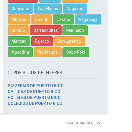
Guayama
Las Marías
Naguabo
Morovis
Camuy
Cataño
Vega Baja
Gurabo
Barranquitas
Maunabo
Maricao
Fajardo
San Lorenzo
Aguadilla
Río Grande
Cabo Rojo
OTROS SITIOS DE INTERES
PIZZERIAS DE PUERTO RICO
OPTICAS DE PUERTO RICO
HOTELES DE PUERTO RICO
COLEGIOS DE PUERTO RICO
HACIA ARRIBA