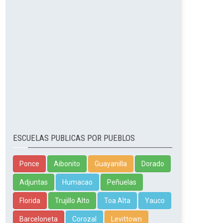
ESCUELAS PUBLICAS POR PUEBLOS
Ponce
Aibonito
Guayanilla
Dorado
Adjuntas
Humacao
Peñuelas
Florida
Trujillo Alto
Toa Alta
Yauco
Barceloneta
Corozal
Levittown