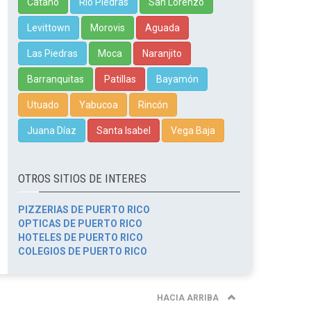
Cataño
Rio Piedras
San Lorenzo
Levittown
Morovis
Aguada
Las Piedras
Moca
Naranjito
Barranquitas
Patillas
Bayamón
Utuado
Yabucoa
Rincón
Juana Díaz
Santa Isabel
Vega Baja
OTROS SITIOS DE INTERES
PIZZERIAS DE PUERTO RICO
OPTICAS DE PUERTO RICO
HOTELES DE PUERTO RICO
COLEGIOS DE PUERTO RICO
HACIA ARRIBA