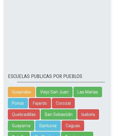
ESCUELAS PUBLICAS POR PUEBLOS
Guaynabo
Viejo San Juan
Las Marías
Ponce
Fajardo
Corozal
Quebradillas
San Sebastián
Isabela
Guayama
Santurce
Caguas