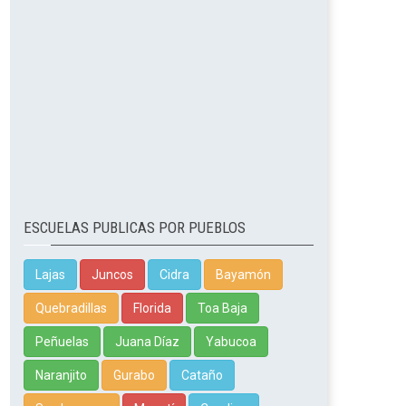
ESCUELAS PUBLICAS POR PUEBLOS
Lajas
Juncos
Cidra
Bayamón
Quebradillas
Florida
Toa Baja
Peñuelas
Juana Díaz
Yabucoa
Naranjito
Gurabo
Cataño