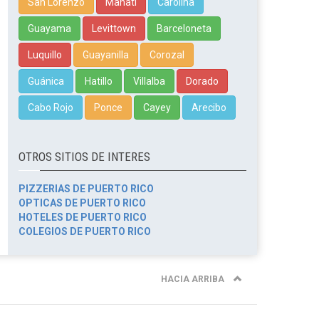
San Lorenzo
Manatí
Carolina
Guayama
Levittown
Barceloneta
Luquillo
Guayanilla
Corozal
Guánica
Hatillo
Villalba
Dorado
Cabo Rojo
Ponce
Cayey
Arecibo
OTROS SITIOS DE INTERES
PIZZERIAS DE PUERTO RICO
OPTICAS DE PUERTO RICO
HOTELES DE PUERTO RICO
COLEGIOS DE PUERTO RICO
HACIA ARRIBA