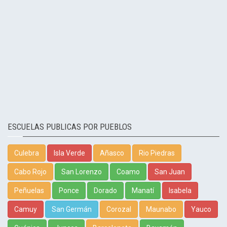
ESCUELAS PUBLICAS POR PUEBLOS
Culebra
Isla Verde
Añasco
Rio Piedras
Cabo Rojo
San Lorenzo
Coamo
San Juan
Peñuelas
Ponce
Dorado
Manatí
Isabela
Camuy
San Germán
Corozal
Maunabo
Yauco