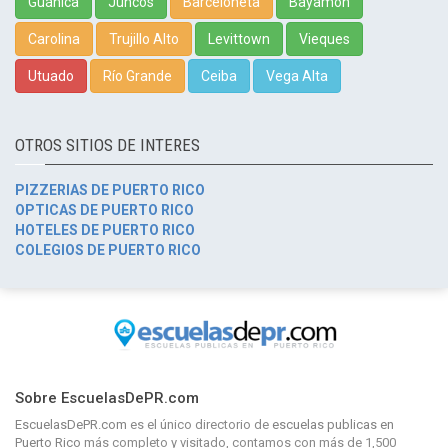
Guánica
Juncos
Barceloneta
Bayamón
Carolina
Trujillo Alto
Levittown
Vieques
Utuado
Río Grande
Ceiba
Vega Alta
OTROS SITIOS DE INTERES
PIZZERIAS DE PUERTO RICO
OPTICAS DE PUERTO RICO
HOTELES DE PUERTO RICO
COLEGIOS DE PUERTO RICO
Sobre EscuelasDePR.com
EscuelasDePR.com
es el único directorio de
escuelas publicas en
Puerto Rico
más completo y visitado, contamos con más de 1,500