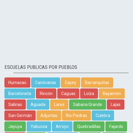
ESCUELAS PUBLICAS POR PUEBLOS
Humacao
Canóvanas
Cayey
Barranquitas
Barceloneta
Rincón
Caguas
Loíza
Bayamón
Salinas
Aguada
Lares
Sabana Grande
Lajas
San Germán
Adjuntas
Rio Piedras
Culebra
Jayuya
Yabucoa
Arroyo
Quebradillas
Fajardo