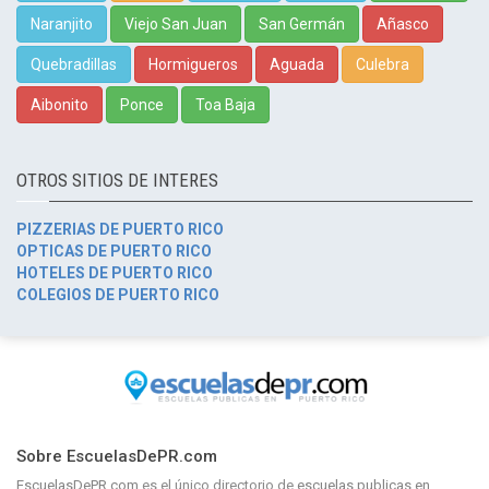
Naranjito
Viejo San Juan
San Germán
Añasco
Quebradillas
Hormigueros
Aguada
Culebra
Aibonito
Ponce
Toa Baja
OTROS SITIOS DE INTERES
PIZZERIAS DE PUERTO RICO
OPTICAS DE PUERTO RICO
HOTELES DE PUERTO RICO
COLEGIOS DE PUERTO RICO
Sobre EscuelasDePR.com
EscuelasDePR.com
es el único directorio de
escuelas publicas en