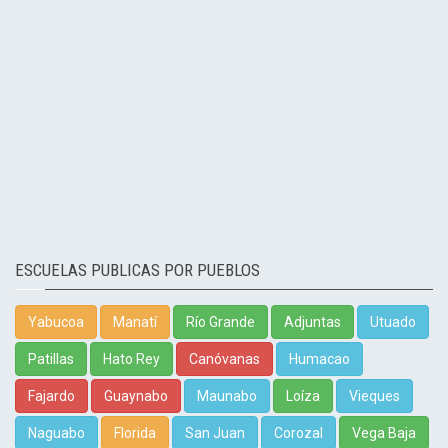
ESCUELAS PUBLICAS POR PUEBLOS
Yabucoa
Manatí
Río Grande
Adjuntas
Utuado
Patillas
Hato Rey
Canóvanas
Humacao
Fajardo
Guaynabo
Maunabo
Loíza
Vieques
Naguabo
Florida
San Juan
Corozal
Vega Baja