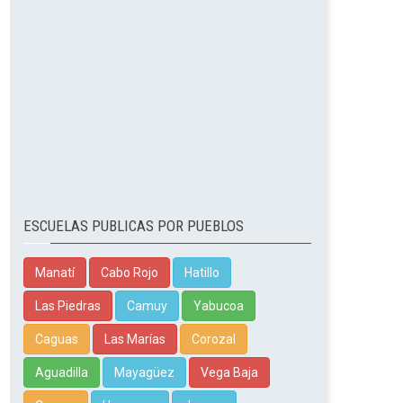
ESCUELAS PUBLICAS POR PUEBLOS
Manatí
Cabo Rojo
Hatillo
Las Piedras
Camuy
Yabucoa
Caguas
Las Marías
Corozal
Aguadilla
Mayagüez
Vega Baja