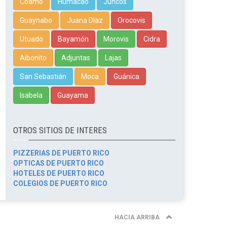
Coamo
Humacao
Juncos
Guaynabo
Juana Díaz
Orocovis
Utuado
Bayamón
Morovis
Cidra
Aibonito
Adjuntas
Lajas
San Sebastián
Moca
Guánica
Isabela
Guayama
OTROS SITIOS DE INTERES
PIZZERIAS DE PUERTO RICO
OPTICAS DE PUERTO RICO
HOTELES DE PUERTO RICO
COLEGIOS DE PUERTO RICO
HACIA ARRIBA