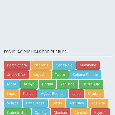
ESCUELAS PUBLICAS POR PUEBLOS
Barceloneta
Orocovis
Cabo Rojo
Guaynabo
Juana Díaz
Naguabo
Yauco
Sabana Grande
Moca
Arroyo
Florida
Yabucoa
Trujillo Alto
Lajas
Ponce
Aguas Buenas
Loíza
Culebra
Villalba
Canóvanas
Hatillo
Adjuntas
Toa Alta
Quebradillas
Camuy
Maricao
Corozal
Fajardo