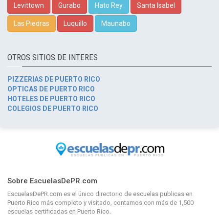
Levittown
Gurabo
Hato Rey
Santa Isabel
Las Piedras
Luquillo
Maunabo
OTROS SITIOS DE INTERES
PIZZERIAS DE PUERTO RICO
OPTICAS DE PUERTO RICO
HOTELES DE PUERTO RICO
COLEGIOS DE PUERTO RICO
Sobre EscuelasDePR.com
EscuelasDePR.com
es el único directorio de
escuelas publicas en
Puerto Rico
más completo y visitado, contamos con más de 1,500
escuelas certificadas en Puerto Rico.