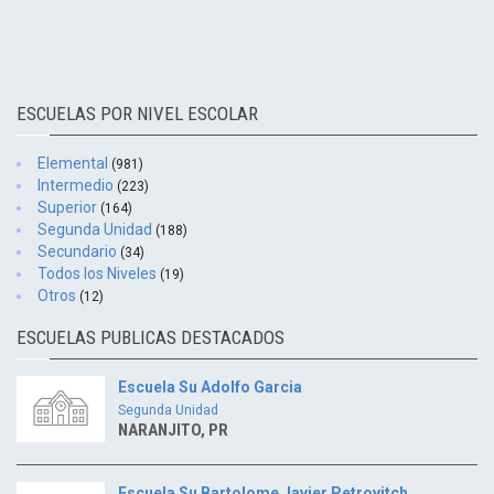
ESCUELAS POR NIVEL ESCOLAR
Elemental
(981)
Intermedio
(223)
Superior
(164)
Segunda Unidad
(188)
Secundario
(34)
Todos los Niveles
(19)
Otros
(12)
ESCUELAS PUBLICAS DESTACADOS
Escuela Su Adolfo Garcia
Segunda Unidad
NARANJITO, PR
Escuela Su Bartolome Javier Petrovitch