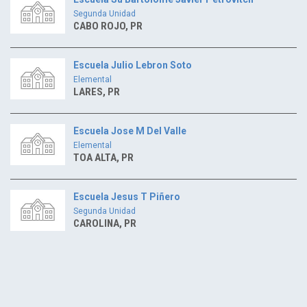
Segunda Unidad
CABO ROJO, PR
Escuela Julio Lebron Soto
Elemental
LARES, PR
Escuela Jose M Del Valle
Elemental
TOA ALTA, PR
Escuela Jesus T Piñero
Segunda Unidad
CAROLINA, PR