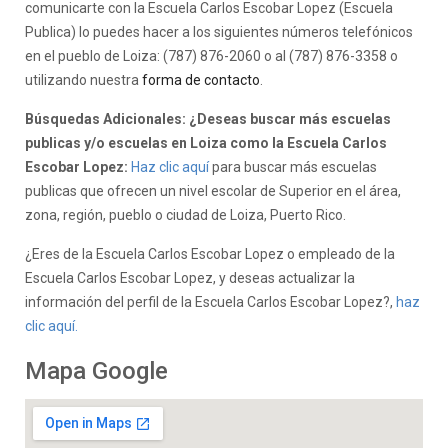
comunicarte con la Escuela Carlos Escobar Lopez (Escuela
Publica) lo puedes hacer a los siguientes números telefónicos
en el pueblo de Loiza: (787) 876-2060 o al (787) 876-3358 o
utilizando nuestra
forma de contacto
.
Búsquedas Adicionales: ¿Deseas buscar más escuelas
publicas y/o escuelas en Loiza como la Escuela Carlos
Escobar Lopez:
Haz clic aquí
para buscar más escuelas
publicas que ofrecen un nivel escolar de Superior en el área,
zona, región, pueblo o ciudad de Loiza, Puerto Rico.
¿Eres de la Escuela Carlos Escobar Lopez o empleado de la
Escuela Carlos Escobar Lopez, y deseas actualizar la
información del perfil de la Escuela Carlos Escobar Lopez?,
haz
clic aquí.
Mapa Google