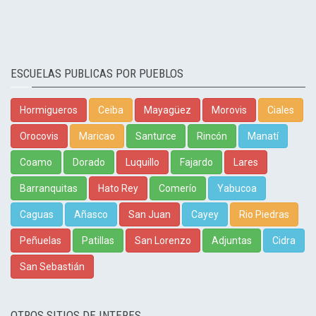
ESCUELAS PUBLICAS POR PUEBLOS
Hormigueros
Ceiba
Mayagüez
Morovis
Ciales
Orocovis
Maricao
Santurce
Rincón
Manatí
Coamo
Dorado
Luquillo
Fajardo
Lares
Barranquitas
Hato Rey
Comerío
Yabucoa
Caguas
Añasco
San Juan
Cayey
Rio Piedras
Peñuelas
Patillas
San Lorenzo
Adjuntas
Cidra
San Sebastián
OTROS SITIOS DE INTERES