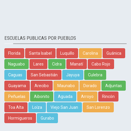
ESCUELAS PUBLICAS POR PUEBLOS
Florida
Santa Isabel
Luquillo
Carolina
Guánica
Naguabo
Lares
Cidra
Manatí
Cabo Rojo
Caguas
San Sebastián
Jayuya
Culebra
Guayama
Arecibo
Maunabo
Dorado
Adjuntas
Peñuelas
Aibonito
Aguada
Arroyo
Rincón
Toa Alta
Loíza
Viejo San Juan
San Lorenzo
Hormigueros
Gurabo