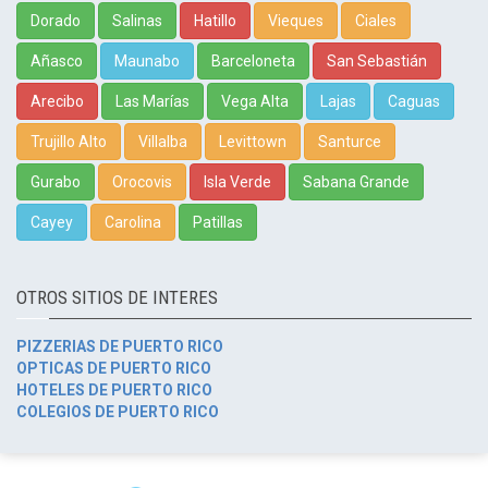
Dorado
Salinas
Hatillo
Vieques
Ciales
Añasco
Maunabo
Barceloneta
San Sebastián
Arecibo
Las Marías
Vega Alta
Lajas
Caguas
Trujillo Alto
Villalba
Levittown
Santurce
Gurabo
Orocovis
Isla Verde
Sabana Grande
Cayey
Carolina
Patillas
OTROS SITIOS DE INTERES
PIZZERIAS DE PUERTO RICO
OPTICAS DE PUERTO RICO
HOTELES DE PUERTO RICO
COLEGIOS DE PUERTO RICO