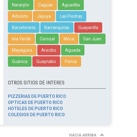
Naranjito
Caguas
Aguadilla
Aibonito
Jayuya
Las Piedras
Barceloneta
Barranquitas
Guayanilla
Isla Verde
Corozal
Moca
San Juan
Mayagüez
Arecibo
Aguada
Guánica
Guaynabo
Ponce
OTROS SITIOS DE INTERES
PIZZERIAS DE PUERTO RICO
OPTICAS DE PUERTO RICO
HOTELES DE PUERTO RICO
COLEGIOS DE PUERTO RICO
HACIA ARRIBA