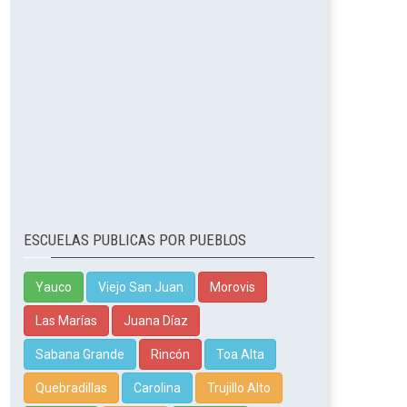
ESCUELAS PUBLICAS POR PUEBLOS
Yauco
Viejo San Juan
Morovis
Las Marías
Juana Díaz
Sabana Grande
Rincón
Toa Alta
Quebradillas
Carolina
Trujillo Alto