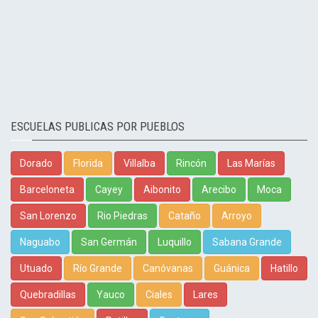
ESCUELAS PUBLICAS POR PUEBLOS
Dorado
Florida
Villalba
Rincón
Las Marías
Barceloneta
Cayey
Aibonito
Arecibo
Moca
San Lorenzo
Rio Piedras
Cataño
Arroyo
Naguabo
San Germán
Luquillo
Sabana Grande
Utuado
Río Grande
Canóvanas
Guánica
Hatillo
Quebradillas
Yauco
Ciales
Lares