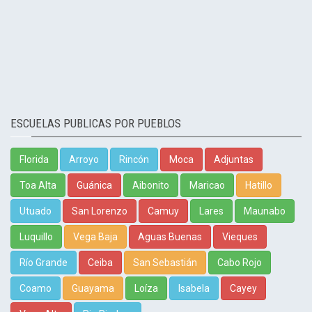
ESCUELAS PUBLICAS POR PUEBLOS
Florida
Arroyo
Rincón
Moca
Adjuntas
Toa Alta
Guánica
Aibonito
Maricao
Hatillo
Utuado
San Lorenzo
Camuy
Lares
Maunabo
Luquillo
Vega Baja
Aguas Buenas
Vieques
Río Grande
Ceiba
San Sebastián
Cabo Rojo
Coamo
Guayama
Loíza
Isabela
Cayey