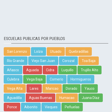
ESCUELAS PUBLICAS POR PUEBLOS
San Lorenzo
Loíza
Utuado
Quebradillas
Río Grande
Viejo San Juan
Corozal
Toa Baja
Añasco
Aguada
Cidra
Luquillo
Trujillo Alto
Culebra
Vega Baja
Comerío
Hormigueros
Vega Alta
Lares
Maricao
Dorado
Yauco
Aguadilla
Aguas Buenas
Humacao
Juana Díaz
Ponce
Aibonito
Vieques
Peñuelas