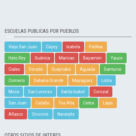
ESCUELAS PUBLICAS POR PUEBLOS
Viejo San Juan
Cayey
Isabela
Patillas
Hato Rey
Guánica
Maricao
Bayamón
Yauco
Ciales
Dorado
Guaynabo
Aguada
Santurce
Comerío
Sabana Grande
Mayagüez
Loíza
Moca
San Lorenzo
Santa Isabel
Corozal
San Juan
Cataño
Toa Alta
Ceiba
Lajas
Añasco
Orocovis
Naranjito
OTROS SITIOS DE INTERES