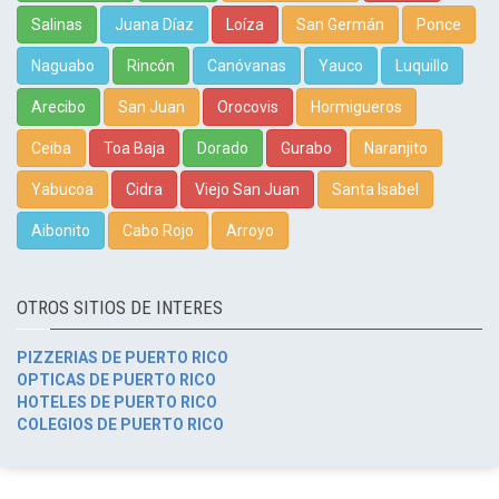
Salinas
Juana Díaz
Loíza
San Germán
Ponce
Naguabo
Rincón
Canóvanas
Yauco
Luquillo
Arecibo
San Juan
Orocovis
Hormigueros
Ceiba
Toa Baja
Dorado
Gurabo
Naranjito
Yabucoa
Cidra
Viejo San Juan
Santa Isabel
Aibonito
Cabo Rojo
Arroyo
OTROS SITIOS DE INTERES
PIZZERIAS DE PUERTO RICO
OPTICAS DE PUERTO RICO
HOTELES DE PUERTO RICO
COLEGIOS DE PUERTO RICO