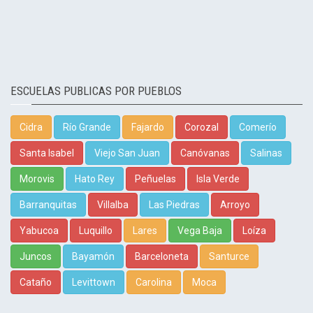
ESCUELAS PUBLICAS POR PUEBLOS
Cidra
Río Grande
Fajardo
Corozal
Comerío
Santa Isabel
Viejo San Juan
Canóvanas
Salinas
Morovis
Hato Rey
Peñuelas
Isla Verde
Barranquitas
Villalba
Las Piedras
Arroyo
Yabucoa
Luquillo
Lares
Vega Baja
Loíza
Juncos
Bayamón
Barceloneta
Santurce
Cataño
Levittown
Carolina
Moca