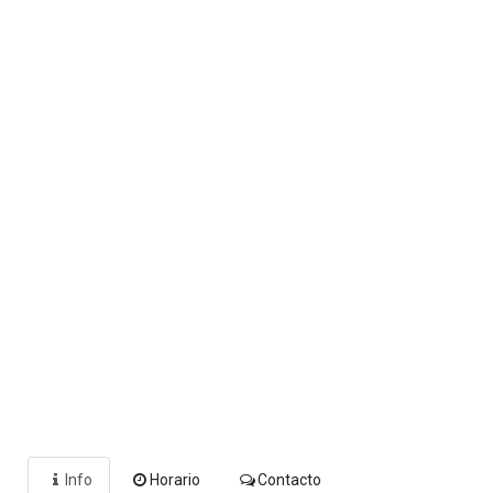
Info
Horario
Contacto