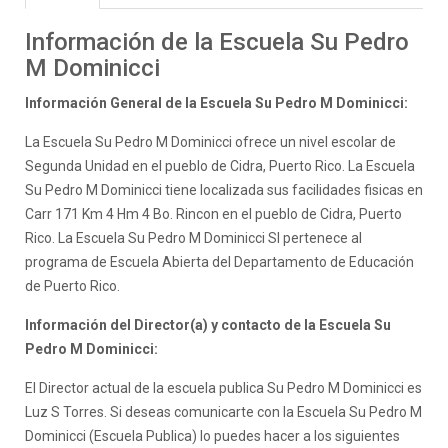
Información de la Escuela Su Pedro
M Dominicci
Información General de la Escuela Su Pedro M Dominicci:
La Escuela Su Pedro M Dominicci ofrece un nivel escolar de
Segunda Unidad en el pueblo de Cidra, Puerto Rico. La Escuela
Su Pedro M Dominicci tiene localizada sus facilidades fisicas en
Carr 171 Km 4 Hm 4 Bo. Rincon en el pueblo de Cidra, Puerto
Rico. La Escuela Su Pedro M Dominicci SI pertenece al
programa de Escuela Abierta del Departamento de Educación
de Puerto Rico.
Información del Director(a) y contacto de la Escuela Su
Pedro M Dominicci:
El Director actual de la escuela publica Su Pedro M Dominicci es
Luz S Torres. Si deseas comunicarte con la Escuela Su Pedro M
Dominicci (Escuela Publica) lo puedes hacer a los siguientes