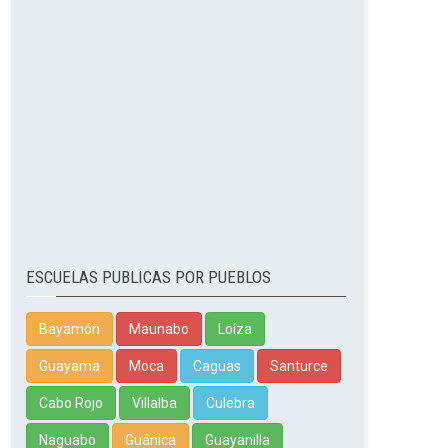
ESCUELAS PUBLICAS POR PUEBLOS
Bayamón
Maunabo
Loíza
Guayama
Moca
Caguas
Santurce
Cabo Rojo
Villalba
Culebra
Naguabo
Guánica
Guayanilla