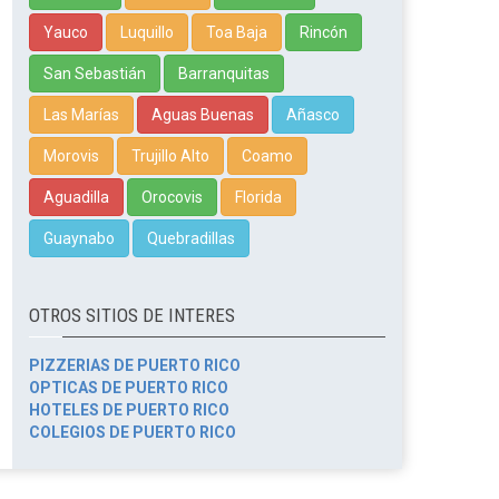
Yauco
Luquillo
Toa Baja
Rincón
San Sebastián
Barranquitas
Las Marías
Aguas Buenas
Añasco
Morovis
Trujillo Alto
Coamo
Aguadilla
Orocovis
Florida
Guaynabo
Quebradillas
OTROS SITIOS DE INTERES
PIZZERIAS DE PUERTO RICO
OPTICAS DE PUERTO RICO
HOTELES DE PUERTO RICO
COLEGIOS DE PUERTO RICO