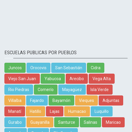
ESCUELAS PUBLICAS POR PUEBLOS
Juncos
Orocovis
San Sebastián
Cidra
Viejo San Juan
Yabucoa
Arecibo
Vega Alta
Rio Piedras
Comerío
Mayagüez
Isla Verde
Villalba
Fajardo
Bayamón
Vieques
Adjuntas
Manatí
Hatillo
Lajas
Humacao
Luquillo
Gurabo
Guayanilla
Santurce
Salinas
Maricao