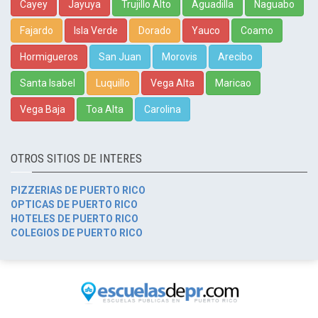
Cayey
Jayuya
Trujillo Alto
Aguadilla
Naguabo
Fajardo
Isla Verde
Dorado
Yauco
Coamo
Hormigueros
San Juan
Morovis
Arecibo
Santa Isabel
Luquillo
Vega Alta
Maricao
Vega Baja
Toa Alta
Carolina
OTROS SITIOS DE INTERES
PIZZERIAS DE PUERTO RICO
OPTICAS DE PUERTO RICO
HOTELES DE PUERTO RICO
COLEGIOS DE PUERTO RICO