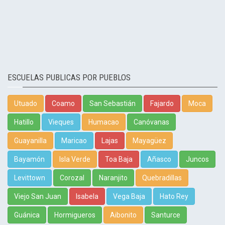
ESCUELAS PUBLICAS POR PUEBLOS
Utuado
Coamo
San Sebastián
Fajardo
Moca
Hatillo
Vieques
Humacao
Canóvanas
Guayanilla
Maricao
Lajas
Mayagüez
Bayamón
Isla Verde
Toa Baja
Añasco
Juncos
Levittown
Corozal
Naranjito
Quebradillas
Viejo San Juan
Isabela
Vega Baja
Hato Rey
Guánica
Hormigueros
Aibonito
Santurce