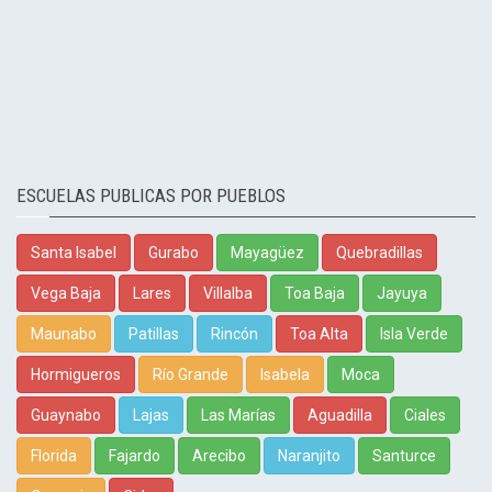
ESCUELAS PUBLICAS POR PUEBLOS
Santa Isabel
Gurabo
Mayagüez
Quebradillas
Vega Baja
Lares
Villalba
Toa Baja
Jayuya
Maunabo
Patillas
Rincón
Toa Alta
Isla Verde
Hormigueros
Río Grande
Isabela
Moca
Guaynabo
Lajas
Las Marías
Aguadilla
Ciales
Florida
Fajardo
Arecibo
Naranjito
Santurce