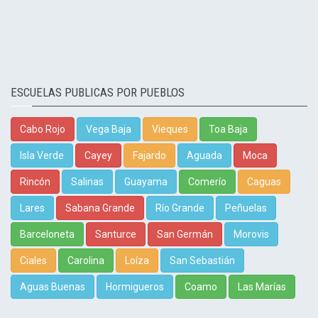
ESCUELAS PUBLICAS POR PUEBLOS
Cabo Rojo
Vega Baja
Vieques
Toa Baja
Isla Verde
Cayey
Fajardo
Aguada
Moca
Rincón
Salinas
Guayama
Comerío
Caguas
Lares
Sabana Grande
Río Grande
Peñuelas
Barceloneta
Santurce
San Germán
Morovis
Ciales
Carolina
Loíza
San Sebastián
Aguas Buenas
Hormigueros
Coamo
Las Marías