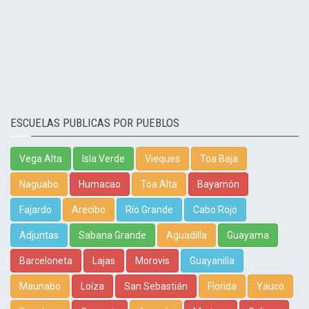
ESCUELAS PUBLICAS POR PUEBLOS
Vega Alta
Isla Verde
Vieques
Toa Baja
Naguabo
Humacao
Toa Alta
Bayamón
Fajardo
Arecibo
Río Grande
Cabo Rojo
Adjuntas
Sabana Grande
Aguadilla
Guayama
Barceloneta
Lajas
Morovis
Guayanilla
Maunabo
Loíza
San Sebastián
Florida
Yauco